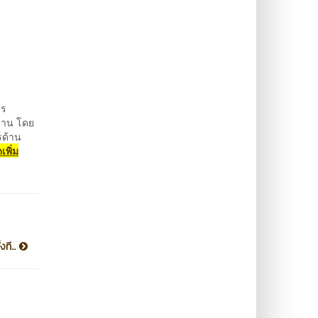
าร
น่าน โดย
รด้าน
เพิ่ม
ที...