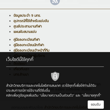
ข้อมูลประจำ 9 มทร.
อุปกรณ์ที่ใช้สำหรับแข่งขัน
ศูนย์ประสานงานกีฬา
แผนผังสนามแข่ง
คู่มือลงทะเบียนกีฬา
คู่มือลงทะเบียนนักกีฬา
คู่มือลงทะเบียนเจ้าหน้าที่ทีม
คู่มือลงทะเบียนผู้บริหาร
เว็บไซต์นี้ใช้คุกกี้
ติดต่อเรา
เกี่ยวกับเรา
มทร.ล้านนา
กีฬามหาวิทยาลัยเทคโนโลยีราชมงคลแห่งประเทศไทย ครั้งที่ 34 ล้านนา
สำนักวิทยบริการและเทคโนโลยีสารสนเทศ เราใช้คุกกี้เพื่อให้ท่านได้รับ
เกมส์ : 128 ถ.ห้วยแก้ว ต.ช้างเผือก อ.เมือง จ.เชียงใหม่ 50300
ประสบการณ์การใช้งานที่ดียิ่งขึ้น
โทรศัพท์ : 0 5392 1444 , อีเมล : admin@rmutl.ac.th
คลิกเพื่อดูข้อมูลเพิ่มเติม
"นโยบายความเป็นส่วนตัว"
และ
"นโยบายคุกกี้"
ยอมรับ
ออกแบบและพัฒนาโดย
สำนักวิทยบริการและเทคโนโลยีสารสนเทศ