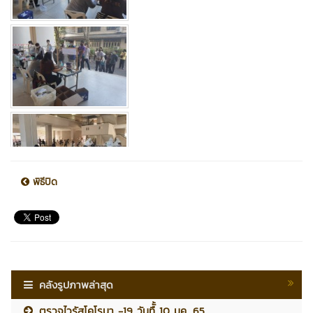
พิธีปิด
คลังรูปภาพล่าสุด
ตรวจไวรัสโคโรนา -19 วันทืั้ 10 มค. 65