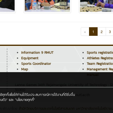
«
1
2
3
Information 9 RMUT
Sports registrat
Equipment
Athletes Registr
Sports Coordinator
Team Registrati
Map
Management Reg
Manual
Lanna Games 34th Rajamangala University of Technology : 1
50300
กกี้เพื่อให้ท่านได้รับประสบการณ์การใช้งานที่ดียิ่งขึ้น
Tel : +66 5392 1444 , Email : admin@rmutl.ac.th
นตัว"
และ
"นโยบายคุกกี้"
ละพัฒนาโดย
สำนักวิทยบริการและเทคโนโลยีสารสนเทศ
มหาวิทยาลัยเทคโนโลยีราช