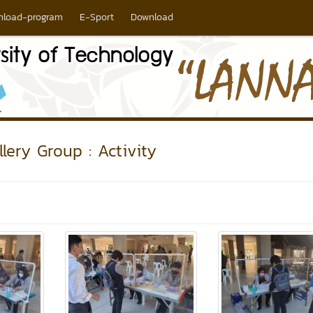
nload-program
E-Sport
Download
lery Group : Activity