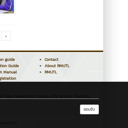
»
ion guide
Contact
ation Guide
About RMUTL
on Manual
RMUTL
istration
28 Huay Kaew Road, Muang, Chiang Mai, Thailand,
ยอมรับ
มงคลล้านนา